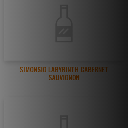
SIMONSIG LABYRINTH CABERNET
SAUVIGNON