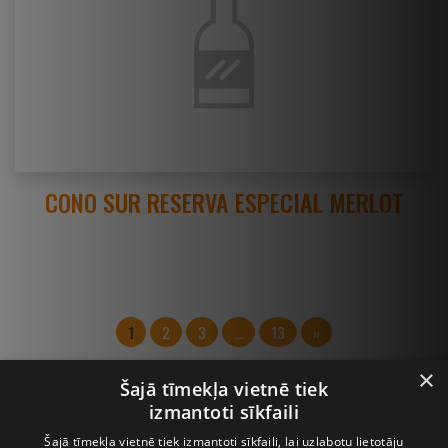
CONO SUR RESERVA ESPECIAL MERLOT
1
2
3
…
13
»
×
Šajā tīmekļa vietnē tiek
izmantoti sīkfaili
Šajā tīmekļa vietnē tiek izmantoti sīkfaili, lai uzlabotu lietotāju