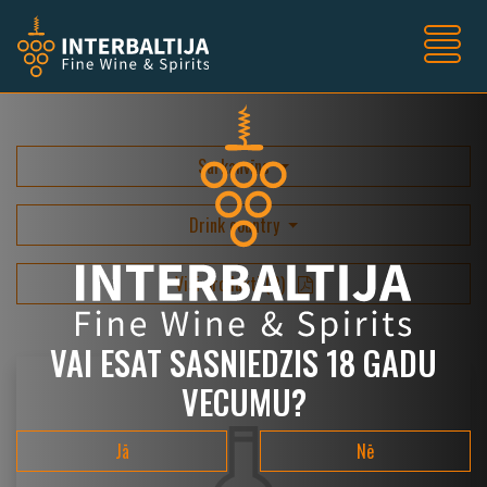
Sarkanvīns
Drink country
Visi produkti
(
0
)
VAI ESAT SASNIEDZIS 18 GADU
VECUMU?
Jā
Nē