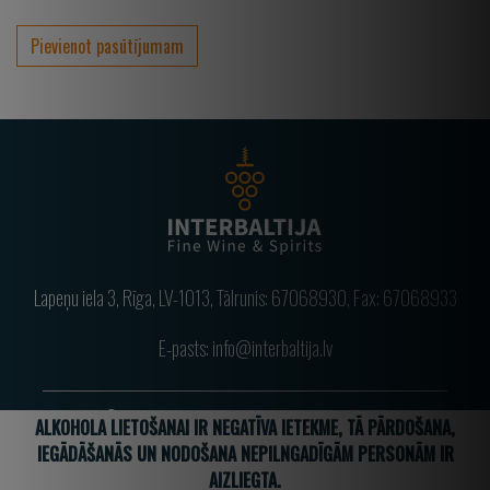
Pievienot pasūtījumam
Lapeņu iela 3, Rīga, LV-1013, Tālrunis:
67068930
, Fax: 67068933
E-pasts:
info@interbaltija.lv
© 2020 Interbaltija AG. Visas tiesības aizsargātas.
ALKOHOLA LIETOŠANAI IR NEGATĪVA IETEKME, TĀ PĀRDOŠANA,
IEGĀDĀŠANĀS UN NODOŠANA NEPILNGADĪGĀM PERSONĀM IR
AIZLIEGTA.