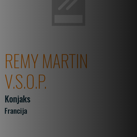
REMY MARTIN
V.S.O.P.
Konjaks
Francija