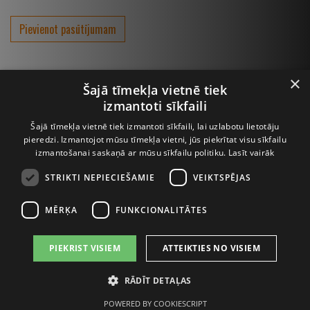
Pievienot pasūtījumam
×
Šajā tīmekļa vietnē tiek
izmantoti sīkfaili
Šajā tīmekļa vietnē tiek izmantoti sīkfaili, lai uzlabotu lietotāju
pieredzi. Izmantojot mūsu tīmekļa vietni, jūs piekrītat visu sīkfailu
izmantošanai saskaņā ar mūsu sīkfailu politiku.
Lasīt vairāk
STRIKTI NEPIECIEŠAMIE
VEIKTSPĒJAS
Lapeņu iela 3, Rīga, LV-1013, Tālrunis:
67068930
, Fax: 67068933
MĒRĶA
FUNKCIONALITĀTES
E-pasts:
info@interbaltija.lv
PIEKRIST VISIEM
ATTEIKTIES NO VISIEM
© 2020 Interbaltija AG. Visas tiesības aizsargātas.
ALKOHOLA LIETOŠANAI IR NEGATĪVA IETEKME, TĀ PĀRDOŠANA,
RĀDĪT DETAĻAS
IEGĀDĀŠANĀS UN NODOŠANA NEPILNGADĪGĀM PERSONĀM IR
AIZLIEGTA.
POWERED BY COOKIESCRIPT