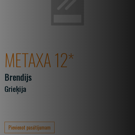
METAXA 12*
Brendijs
Grieķija
Pievienot pasūtījumam