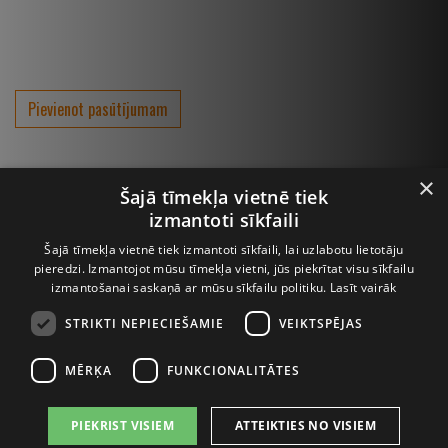
Pievienot pasūtījumam
×
Šajā tīmekļa vietnē tiek
izmantoti sīkfaili
Šajā tīmekļa vietnē tiek izmantoti sīkfaili, lai uzlabotu lietotāju
pieredzi. Izmantojot mūsu tīmekļa vietni, jūs piekrītat visu sīkfailu
izmantošanai saskaņā ar mūsu sīkfailu politiku.
Lasīt vairāk
STRIKTI NEPIECIEŠAMIE
VEIKTSPĒJAS
Lapeņu iela 3, Rīga, LV-1013, Tālrunis:
67068930
, Fax: 67068933
MĒRĶA
FUNKCIONALITĀTES
E-pasts:
info@interbaltija.lv
PIEKRIST VISIEM
ATTEIKTIES NO VISIEM
© 2020 Interbaltija AG. Visas tiesības aizsargātas.