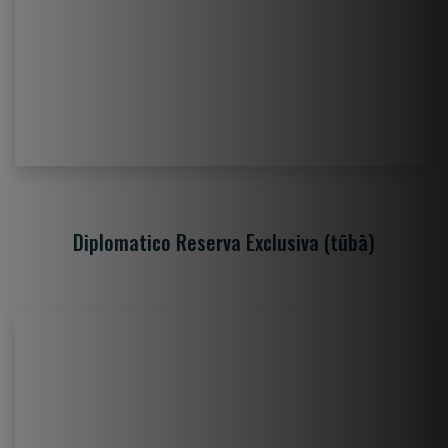
Diplomatico Reserva Exclusiva (tūbā)