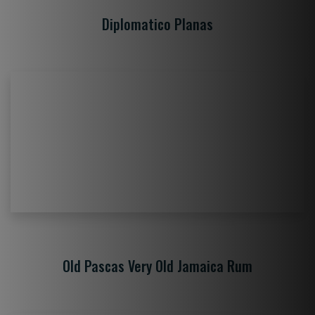
Diplomatico Planas
Old Pascas Very Old Jamaica Rum