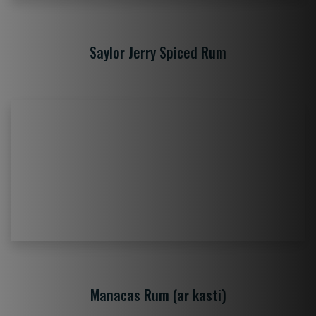
Saylor Jerry Spiced Rum
Manacas Rum (ar kasti)