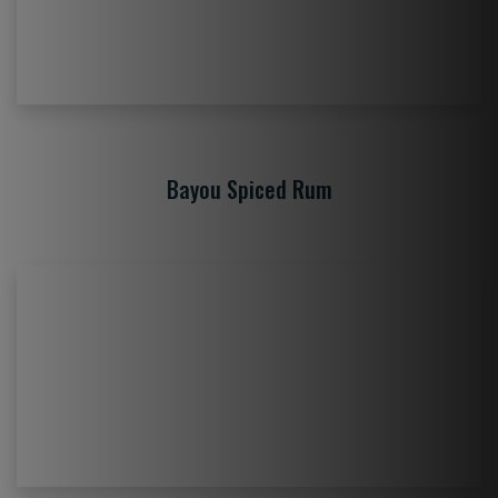
Bayou Spiced Rum