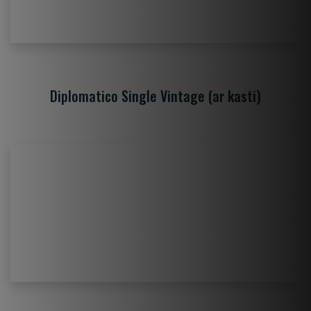
Diplomatico Single Vintage (ar kasti)