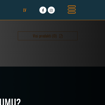
LV
Visi produkti
(
0
)
CUMU?