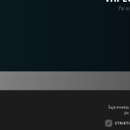
Par u
Šajā tīmekļa 
jūs
STRIKT