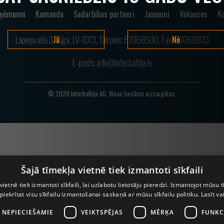
zņēmumu
Komanda
Sadarbības partneri
Jaunumi
Vakances
Ko
Lapeņu iela 3, Rīga, LV-1013, Tālrunis:
67068930
, Fax: 67068933
Jā
Nē
E-pasts:
info@interbaltija.lv
© 2020 Interbaltija AG. Visas tiesības aizsargātas.
Šajā tīmekļa vietnē tiek izmantoti sīkfaili
vietnē tiek izmantoti sīkfaili, lai uzlabotu lietotāju pieredzi. Izmantojot mūsu t
 piekrītat visu sīkfailu izmantošanai saskaņā ar mūsu sīkfailu politiku.
Lasīt va
I NEPIECIEŠAMIE
VEIKTSPĒJAS
MĒRĶA
FUNKC