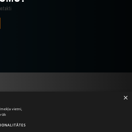
ntakti
×
īmekļa vietni,
irāk
IONALITĀTES