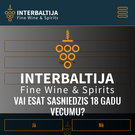
Grappa
Vācija
Visi produkti
(
0
)
VAI ESAT SASNIEDZIS 18 GADU
VECUMU?
Jā
Nē