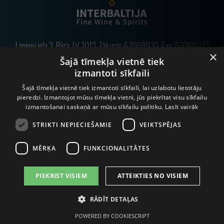
Lapeņu iela 3, Rīga, LV-1013, Tālrunis:
67068930
, Fax: 67068933
×
Šajā tīmekļa vietnē tiek
E-pasts:
info@interbaltija.lv
izmantoti sīkfaili
Šajā tīmekļa vietnē tiek izmantoti sīkfaili, lai uzlabotu lietotāju
pieredzi. Izmantojot mūsu tīmekļa vietni, jūs piekrītat visu sīkfailu
© 2020 Interbaltija AG. Visas tiesības aizsargātas.
izmantošanai saskaņā ar mūsu sīkfailu politiku.
Lasīt vairāk
STRIKTI NEPIECIEŠAMIE
VEIKTSPĒJAS
MĒRĶA
FUNKCIONALITĀTES
PIEKRIST VISIEM
ATTEIKTIES NO VISIEM
ALKOHOLA LIETOŠANAI IR NEGATĪVA IETEKME, TĀ PĀRDOŠANA,
RĀDĪT DETAĻAS
IEGĀDĀŠANĀS UN NODOŠANA NEPILNGADĪGĀM PERSONĀM IR
AIZLIEGTA.
POWERED BY COOKIESCRIPT