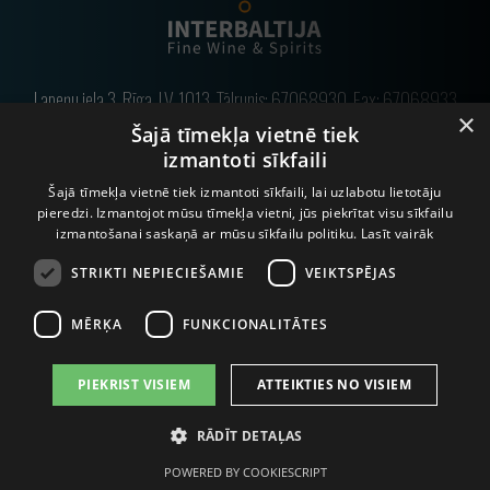
Lapeņu iela 3, Rīga, LV-1013, Tālrunis:
67068930
, Fax: 67068933
×
Šajā tīmekļa vietnē tiek
E-pasts:
info@interbaltija.lv
izmantoti sīkfaili
Šajā tīmekļa vietnē tiek izmantoti sīkfaili, lai uzlabotu lietotāju
pieredzi. Izmantojot mūsu tīmekļa vietni, jūs piekrītat visu sīkfailu
© 2020 Interbaltija AG. Visas tiesības aizsargātas.
izmantošanai saskaņā ar mūsu sīkfailu politiku.
Lasīt vairāk
STRIKTI NEPIECIEŠAMIE
VEIKTSPĒJAS
MĒRĶA
FUNKCIONALITĀTES
PIEKRIST VISIEM
ATTEIKTIES NO VISIEM
ALKOHOLA LIETOŠANAI IR NEGATĪVA IETEKME, TĀ PĀRDOŠANA,
RĀDĪT DETAĻAS
IEGĀDĀŠANĀS UN NODOŠANA NEPILNGADĪGĀM PERSONĀM IR
AIZLIEGTA.
POWERED BY COOKIESCRIPT