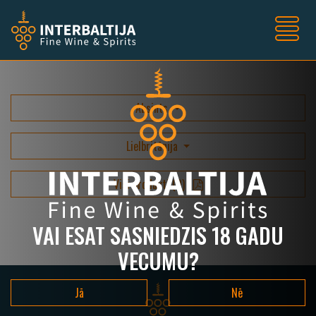
Absints
Lielbritānija
Visi produkti
(
0
)
VAI ESAT SASNIEDZIS 18 GADU
VECUMU?
Jā
Nē