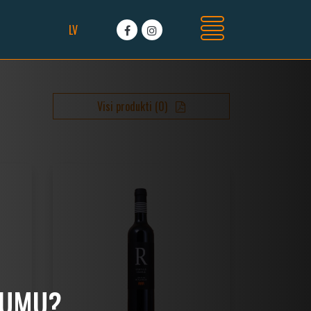
LV
Visi produkti
(
0
)
CUMU?