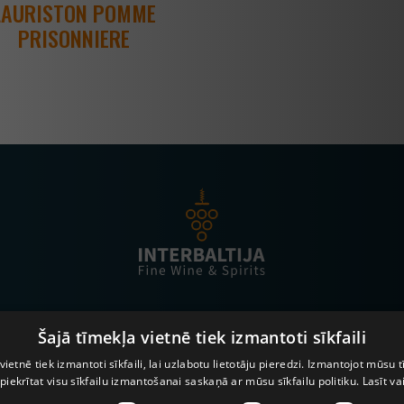
LAURISTON POMME
PRISONNIERE
zņēmumu
Komanda
Sadarbības partneri
Jaunumi
Vakances
Ko
Šajā tīmekļa vietnē tiek izmantoti sīkfaili
Lapeņu iela 3, Rīga, LV-1013, Tālrunis:
67068930
, Fax: 67068933
vietnē tiek izmantoti sīkfaili, lai uzlabotu lietotāju pieredzi. Izmantojot mūsu t
 piekrītat visu sīkfailu izmantošanai saskaņā ar mūsu sīkfailu politiku.
Lasīt va