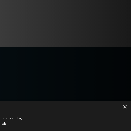
ntakti
×
īmekļa vietni,
irāk