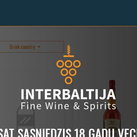
Drink country
ESAT SASNIEDZIS 18 GADU VE