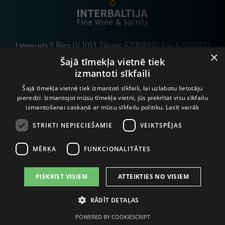
Lapeņu iela 3, Rīga, LV-1013, Tālrunis:
67068930
, Fax: 67068933
×
Šajā tīmekļa vietnē tiek
E-pasts:
info@interbaltija.lv
izmantoti sīkfaili
Šajā tīmekļa vietnē tiek izmantoti sīkfaili, lai uzlabotu lietotāju
pieredzi. Izmantojot mūsu tīmekļa vietni, jūs piekrītat visu sīkfailu
© 2020 Interbaltija AG. Visas tiesības aizsargātas.
izmantošanai saskaņā ar mūsu sīkfailu politiku.
Lasīt vairāk
STRIKTI NEPIECIEŠAMIE
VEIKTSPĒJAS
MĒRĶA
FUNKCIONALITĀTES
PIEKRIST VISIEM
ATTEIKTIES NO VISIEM
ALKOHOLA LIETOŠANAI IR NEGATĪVA IETEKME, TĀ PĀRDOŠANA,
RĀDĪT DETAĻAS
IEGĀDĀŠANĀS UN NODOŠANA NEPILNGADĪGĀM PERSONĀM IR
AIZLIEGTA.
POWERED BY COOKIESCRIPT