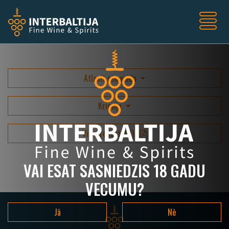
Atlasīt pēc veida
Krievija
Visi produkti
(
0
)
VAI ESAT SASNIEDZIS 18 GADU
VECUMU?
Jā
Nē