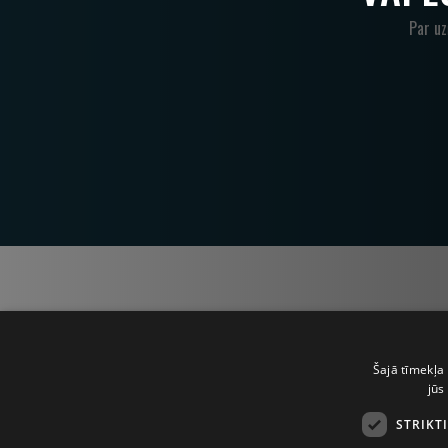
Par u
Šajā tīmekļa 
jūs
STRIKT