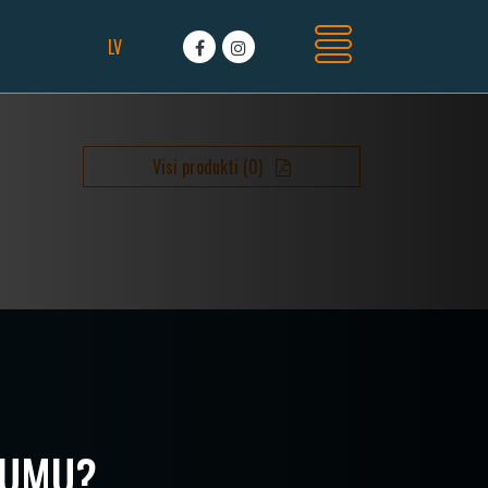
LV
Visi produkti
(
0
)
CUMU?