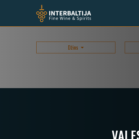
Džins
VAI 