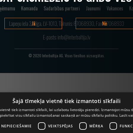
zņēmumu
Komanda
Sadarbības partneri
Jaunumi
Vakances
Ko
Lapeņu iela 3, Rīga, LV-1013, Tālrunis:
67068930
, Fax: 67068933
Jā
Nē
E-pasts:
info@interbaltija.lv
© 2020 Interbaltija AG. Visas tiesības aizsargātas.
Šajā tīmekļa vietnē tiek izmantoti sīkfaili
vietnē tiek izmantoti sīkfaili, lai uzlabotu lietotāju pieredzi. Izmantojot mūsu t
 piekrītat visu sīkfailu izmantošanai saskaņā ar mūsu sīkfailu politiku.
Lasīt va
I NEPIECIEŠAMIE
VEIKTSPĒJAS
MĒRĶA
FUNKC