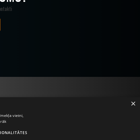
ntakti
×
īmekļa vietni,
irāk
IONALITĀTES